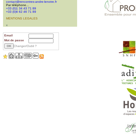
contact@rencontres-andre-lenotre.fr
Par téléphone...
+33 (0)1 34 43 71 89
+33 (0)6 62 46 71 89
MENTIONS LEGALES
x
Email
Mot de passe
Changer/Oubli ?