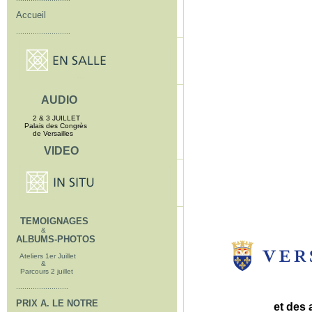
Accueil
..........................
AUDIO
2 & 3 JUILLET
Palais des Congrès
de Versailles
VIDEO
TEMOIGNAGES
&
ALBUMS-PHOTOS
Ateliers 1er Juillet
&
Parcours 2 juillet
.........................
PRIX A. LE NOTRE
et des 