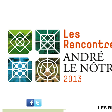
LES 
..........................