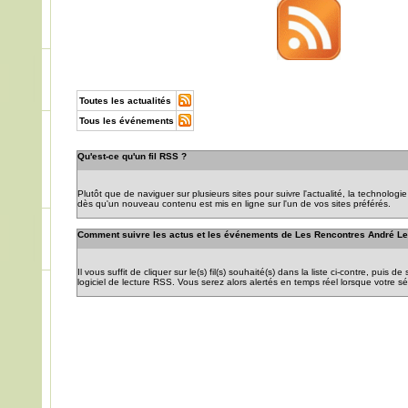
Toutes les actualités
Tous les événements
Qu'est-ce qu'un fil RSS ?
Plutôt que de naviguer sur plusieurs sites pour suivre l'actualité, la technolog
dès qu'un nouveau contenu est mis en ligne sur l'un de vos sites préférés.
Comment suivre les actus et les événements de Les Rencontres André Le
Il vous suffit de cliquer sur le(s) fil(s) souhaité(s) dans la liste ci-contre, puis de
logiciel de lecture RSS. Vous serez alors alertés en temps réel lorsque votre s