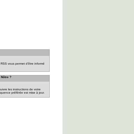
ie RSS vous permet d'être informé
 Nôtre ?
 suivre les instructions de votre
équence préférée est mise à jour.