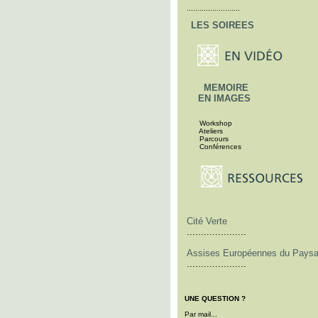
.........................
LES SOIREES
MEMOIRE
EN IMAGES
Workshop
Ateliers
Parcours
Conférences
Cité Verte
.....................
Assises Européennes du Pays
.....................
UNE QUESTION ?
Par mail...