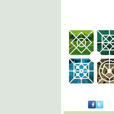
..........................