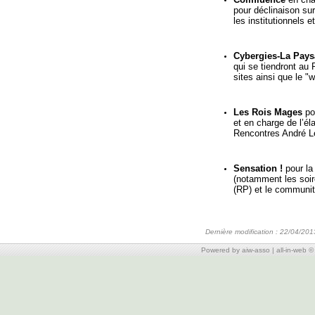
pour déclinaison su
les institutionnels 
Cybergies-La Pay
qui se tiendront au 
sites ainsi que le "
Les Rois Mages
po
et en charge de l’él
Rencontres André L
S
ensation !
pour la
(notamment les soir
(RP) et le communi
Dernière modification : 22/04/201
Powered by aiw-asso
|
all-in-web 