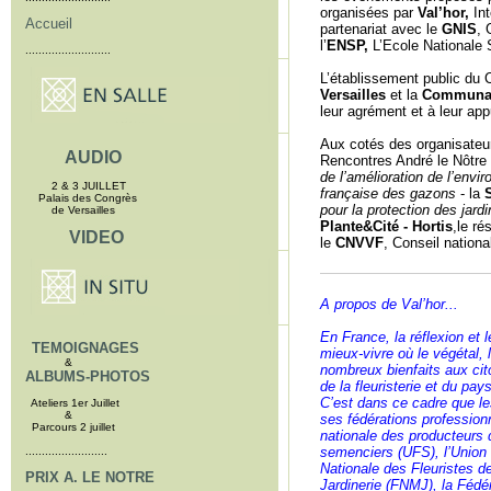
organisées par
Val’hor,
Int
Accueil
partenariat avec le
GNIS
, 
l’
ENSP,
L’Ecole Nationale 
..........................
L’établissement public du 
Versailles
et la
Communaut
leur agrément et à leur appu
Aux cotés des organisateur
AUDIO
Rencontres André le Nôtre
de l’amélioration de l’envi
2 & 3 JUILLET
française des gazons
- la
Palais des Congrès
pour la protection des jardi
de Versailles
Plante&Cité
-
Hortis
,le r
VIDEO
le
CNVVF
, Conseil nationa
A propos de Val’hor
...
En France, la réflexion et l
TEMOIGNAGES
mieux-vivre où le végétal,
&
nombreux bienfaits aux citoy
ALBUMS-PHOTOS
de la fleuristerie et du pay
C’est dans ce cadre que le
Ateliers 1er Juillet
&
ses fédérations profession
Parcours 2 juillet
nationale des producteurs d
semenciers (UFS), l’Union
.........................
Nationale des Fleuristes d
PRIX A. LE NOTRE
Jardinerie (FNMJ), la Féd