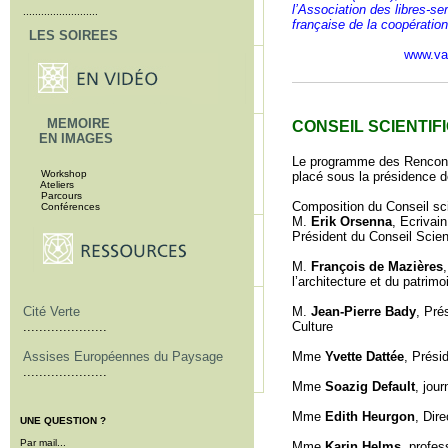
l’Association des libres-ser
.........................
française de la coopération 
LES SOIREES
www.val
MEMOIRE
CONSEIL SCIENTIF
EN IMAGES
Le programme des Rencontre
Workshop
placé sous la présidence 
Ateliers
Parcours
Composition du Conseil sci
Conférences
M.
Erik Orsenna
, Ecrivai
Président du Conseil Scien
M.
François de Mazières
l’architecture et du patrimo
Cité Verte
M.
Jean-Pierre Bady
, Pré
.....................
Culture
Assises Européennes du Paysage
Mme
Yvette Dattée
,
Présid
.....................
Mme
Soazig Default
, jour
Mme
Edith Heurgon
, Dire
UNE QUESTION ?
Par mail...
Mme
Karin Helms
, profes