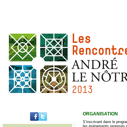
ORGANISATION
S’inscrivant dans le progr
les événements proposés pa
..........................