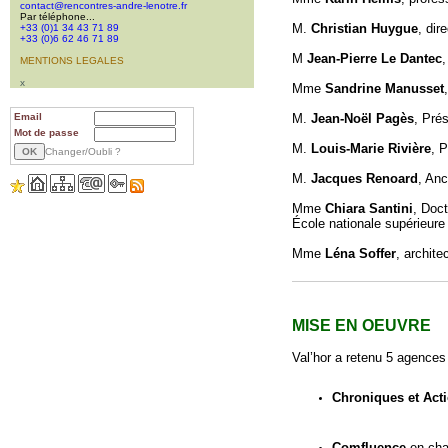
contact@rencontres-andre-lenotre.fr
Par téléphone...
M.
Christian Huygue
, dir
+33 (0)1 34 43 71 89
+33 (0)6 62 46 71 89
M
Jean-Pierre Le Dantec
,
MENTIONS LEGALES
x
Mme
Sandrine Manusset
Email
M.
Jean-Noël Pagès
, Pré
Mot de passe
M.
Louis-Marie Rivière
, 
Changer/Oubli ?
M.
Jacques Renoard
, Anc
Mme
Chiara Santini
,
Doct
École nationale supérieure
Mme
Léna Soffer
, archite
MISE EN OEUVRE
Val’hor a retenu 5 agence
Chroniques et Act
Comfluence
en cha