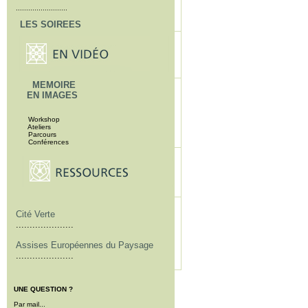
.........................
LES SOIREES
MEMOIRE
EN IMAGES
Workshop
Ateliers
Parcours
Conférences
Cité Verte
.....................
Assises Européennes du Paysage
.....................
UNE QUESTION ?
Par mail...