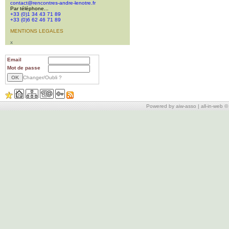
contact@rencontres-andre-lenotre.fr
Par téléphone...
+33 (0)1 34 43 71 89
+33 (0)6 62 46 71 89
MENTIONS LEGALES
x
Email
Mot de passe
Changer/Oubli ?
Powered by aiw-asso
|
all-in-web 