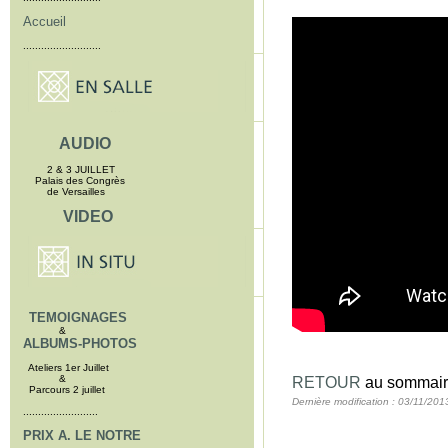
Accueil
..........................
AUDIO
2 & 3 JUILLET
Palais des Congrès
de Versailles
VIDEO
TEMOIGNAGES
&
ALBUMS-PHOTOS
Ateliers 1er Juillet
&
RETOUR
au sommair
Parcours 2 juillet
Dernière modification : 03/11/201
.........................
PRIX A. LE NOTRE