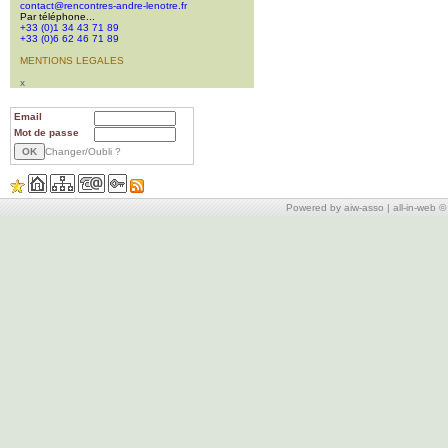
contact@rencontres-andre-lenotre.fr
Par téléphone...
+33 (0)1 34 43 71 89
+33 (0)6 62 46 71 89
MENTIONS LEGALES
x
Email
Mot de passe
Changer/Oubli ?
Powered by aiw-asso
|
all-in-web 