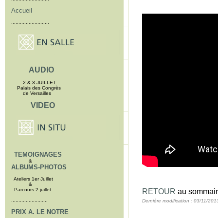
Accueil
..........................
AUDIO
2 & 3 JUILLET
Palais des Congrès
de Versailles
VIDEO
TEMOIGNAGES
&
ALBUMS-PHOTOS
Ateliers 1er Juillet
&
Parcours 2 juillet
RETOUR
au sommair
.........................
Dernière modification : 03/11/201
PRIX A. LE NOTRE