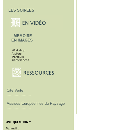
.........................
LES SOIREES
MEMOIRE
EN IMAGES
Workshop
Ateliers
Parcours
Conférences
Cité Verte
.....................
Assises Européennes du Paysage
.....................
UNE QUESTION ?
Par mail...