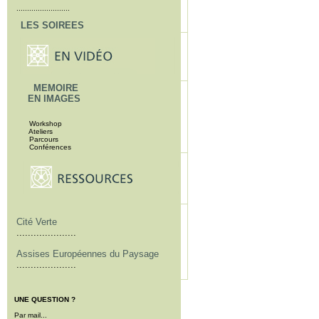
.........................
LES SOIREES
MEMOIRE
EN IMAGES
Workshop
Ateliers
Parcours
Conférences
Cité Verte
.....................
Assises Européennes du Paysage
.....................
UNE QUESTION ?
Par mail...