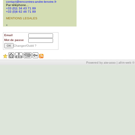
contact@rencontres-andre-lenotre.fr
Par téléphone...
+33 (0)1 34 43 71 89
+33 (0)6 62 46 71 89
MENTIONS LEGALES
x
Email
Mot de passe
Changer/Oubli ?
Powered by aiw-asso
|
all-in-web 