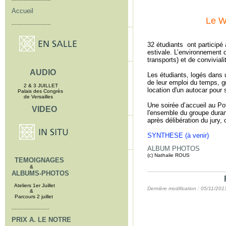
Accueil
Le W
..........................
32 étudiants ont participé 
estivale. L’environnement d
transports) et de conviviali
AUDIO
Les étudiants, logés dans
de leur emploi du temps, gr
2 & 3 JUILLET
location d'un autocar pour 
Palais des Congrès
de Versailles
Une soirée d’accueil au Pot
VIDEO
l'ensemble du groupe durant
après délibération du jury, 
SYNTHESE (à venir)
ALBUM PHOTOS
(c) Nathalie ROUS
TEMOIGNAGES
&
ALBUMS-PHOTOS
Ateliers 1er Juillet
Dernière modification : 05/11/201
&
Parcours 2 juillet
.........................
PRIX A. LE NOTRE