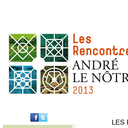
LES 
..........................