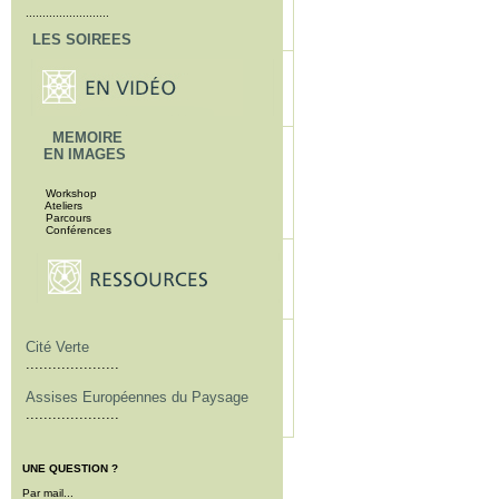
.........................
LES SOIREES
MEMOIRE
EN IMAGES
Workshop
Ateliers
Parcours
Conférences
Cité Verte
.....................
Assises Européennes du Paysage
.....................
UNE QUESTION ?
Par mail...