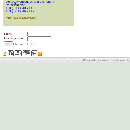
contact@rencontres-andre-lenotre.fr
Par téléphone...
+33 (0)1 34 43 71 89
+33 (0)6 62 46 71 89
MENTIONS LEGALES
x
Email
Mot de passe
Changer/Oubli ?
Powered by aiw-asso
|
all-in-web 